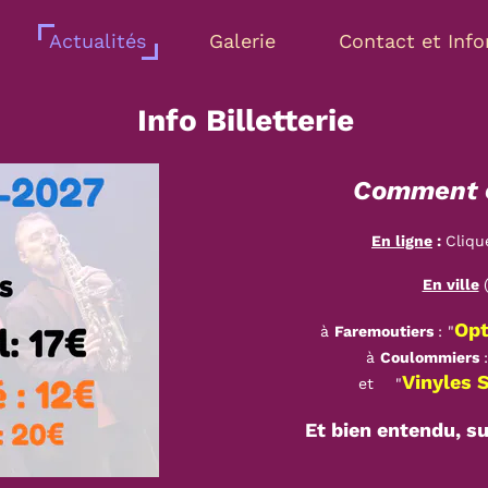
Actualités
Galerie
Contact et Inf
Info Billetterie
Comment e
En ligne
:
Cl
En ville
Opt
à
Faremoutiers
: "
à
Coulommiers
Vinyles 
et "
Et bien entendu, su