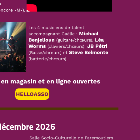
s
encore -M-).
Les 4 musiciens de talent
Michaal
accompagnant Gaëlle :
Benjelloun
Léa
(guitare/chœurs),
Worms
JB Pét
r
i
(claviers/chœurs),
Steve Belmonte
(Basse/chœurs) et
(batterie/chœurs)
s en magasin et en ligne ouvertes
HELLOASSO
décembre 2026
Salle Socio-Culturelle de Faremoutiers