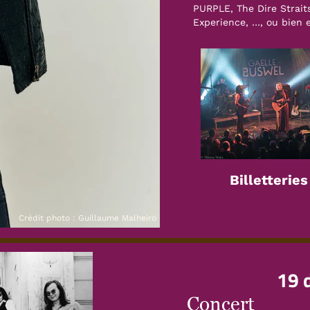
PURPLE, The Dire Strait
Experience, …, ou bien 
Billetterie
Crédit photo : Guillaume Malheiro
19 
Concert