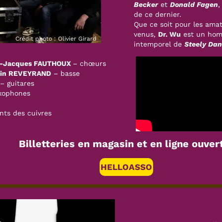
Beck
e
r
et
Donald Fagen
,
de ce dernier.
Que ce soit pour les ama
venus,
Dr. Wu
est un homm
Crédit photo : Olivier Girard
intemporel de
Steely Dan
ean-Jacques FAUTHOUX
– chœurs
vin REVEYRAND
– basse
– guitares
xophones
ts des cuivres
Billetteries en magasin et en ligne ouver
HELLOASSO