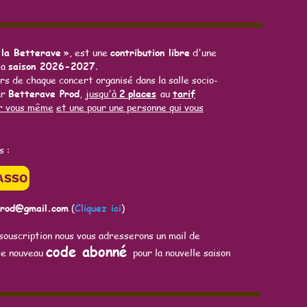
 la Betterave
», est une
contribution libre
d'une
la
saison 2026-2027
.
rs de chaque concert organisé dans la salle socio-
ar
Betterave Prod
,
jusqu'à
2
places
au
tarif
r vous même
et
une pour une personne qui vous
s :
ASSO
prod@gmail.com
(
Cliquez ici
)
souscription nous vous adresserons un mail de
code abonné
re nouveau
pour la nouvelle saison