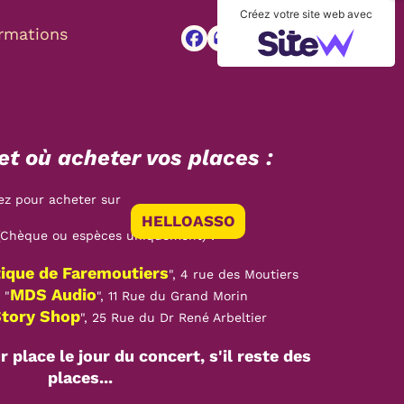
Créez votre site web avec
ormations
headset
mail_outline
t où acheter vos places :
iquez pour acheter sur
HELLOASSO
(Chèque ou espèces uniquement) :
ique de Faremoutiers
", 4 rue des Moutiers
MDS Audio
: "
", 11 Rue du Grand Morin
Story Shop
", 25 Rue du Dr René Arbeltier
r place le jour du concert, s'il reste des
places...