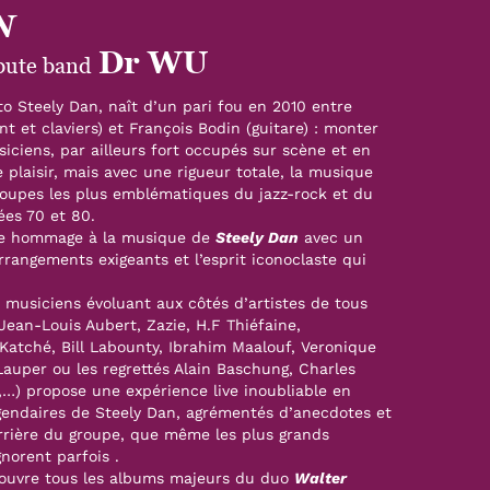
N
Dr WU
ibute band
 to Steely Dan, naît d’un pari fou en 2010 entre
 et claviers) et François Bodin (guitare) : monter
ciens, par ailleurs fort occupés sur scène et en
e plaisir, mais avec une rigueur totale, la musique
roupes les plus emblématiques du jazz-rock et du
ées 70 et 80.
re hommage à la musique de
Steely Dan
avec un
rrangements exigeants et l’esprit iconoclaste qui
 musiciens évoluant aux côtés d’artistes de tous
Jean-Louis Aubert, Zazie, H.F Thiéfaine,
Katché, Bill Labounty, Ibrahim Maalouf, Veronique
auper ou les regrettés Alain Baschung, Charles
,…) propose une expérience live inoubliable en
gendaires de Steely Dan, agrémentés d’anecdotes et
arrière du groupe, que même les plus grands
norent parfois .
ouvre tous les albums majeurs du duo
Walter