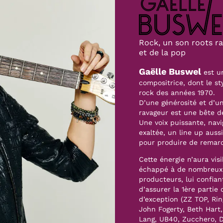
un savant mé
Rock, un son roots r
et de la pop
Gaëlle Buswel
est un
compositrice, dont le sty
rock des années 1970.
D’une générosité et d’u
ravageur est une bête d
Une voix puissante, navi
exaltée, un line up auss
pour produire de remar
Cette énergie n’aura vis
échappé à de nombreux
producteurs, lui confiant
d’assurer la 1ère partie
d’exception (ZZ TOP, Rin
John Fogerty, Beth Hart
Lang, UB40, Zucchero, 