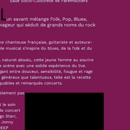
Salle Socio-Culturelle de Faremoutiers
lange Folk, Pop, Blues,
avageur qui séduit de grands noms du rock
e chanteuse française, guitariste et auteure-
le musical s’inspire du blues, de la folk et du
n naturel absolu, cette jeune femme au sourire
e scène avec une solide expérience du live.
gant entre douceur, sensibilité, fougue et rage
i généreux que talentueux, telle est la recette
quables et remarqués concerts.
iblement pas
 le soin
 de concert
go Starr,
, Jonny
DEEP