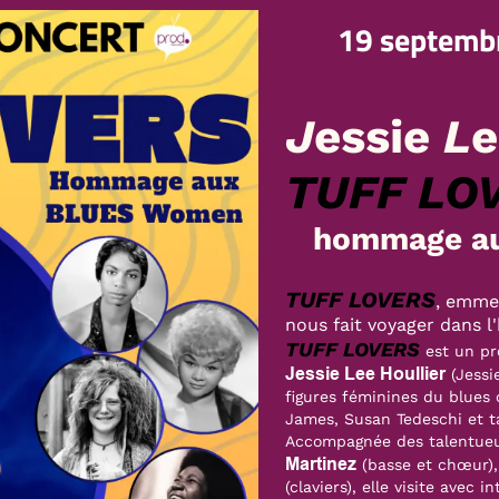
19 septemb
J
essie
L
TUFF LO
hommage a
TUFF LOVERS
, emme
nous fait voyager dans l'
TUFF LOVERS
est un pr
Jessie Lee Houllier
(Jessi
figures féminines du blues
James, Susan Tedeschi et t
Accompagnée des talentue
Martinez
(basse et chœur)
(claviers), elle visite avec 