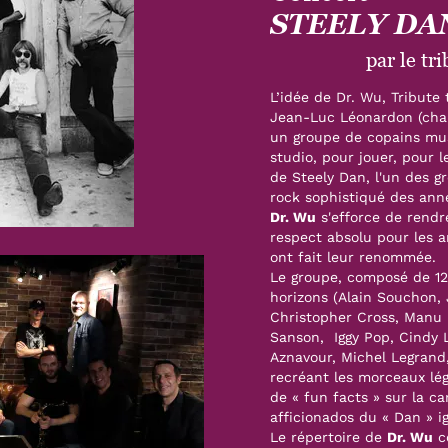
STEELY DA
par le tr
L’idée de Dr. Wu, Tribute
Jean-Luc Léonardon (chant
un groupe de copains musi
studio, pour jouer, pour l
de Steely Dan, l'un des g
rock sophistiqué des ann
Dr. Wu
s'efforce de rend
respect absolu pour les a
ont fait leur renommée.
Le groupe, composé de 12
horizons (Alain Souchon, 
Christopher Cross, Manu 
Sanson, Iggy Pop, Cindy L
Aznavour, Michel Legrand
recréant les morceaux lé
de « fun facts » sur la c
afficionados du « Dan » ig
Le répertoire de
Dr. Wu
c