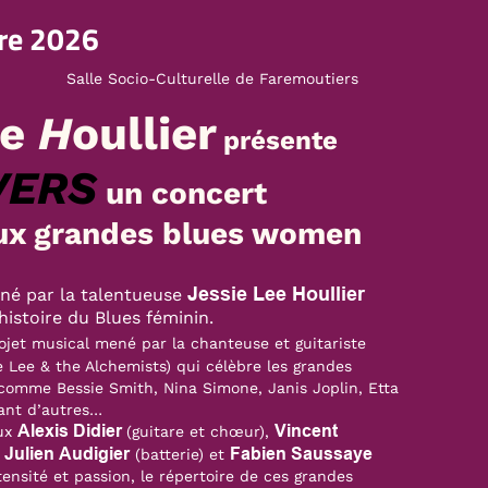
re 2026
Salle Socio-Culturelle de Faremoutiers
ee
H
oullier
présente
VERS
un concert
ux
grandes blues women
Jessie Lee Houllier
né par la talentueuse
histoire du Blues féminin.
ojet musical mené par la chanteuse et guitariste
e Lee & the Alchemists) qui célèbre les grandes
 comme Bessie Smith, Nina Simone, Janis Joplin, Etta
ant d’autres…
Alexis Didier
Vincent
ux
(guitare et chœur),
Julien Audigier
Fabien Saussaye
,
(batterie) et
intensité et passion, le répertoire de ces grandes